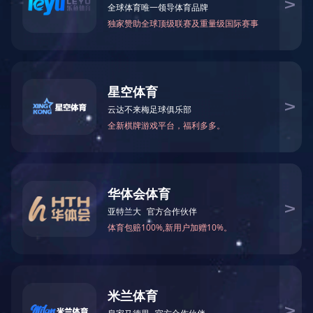
开云手机官方版登录入口
|
乐竞官网
|
九游·官方网站
|
开云网页版·官方版在线
|
FH在