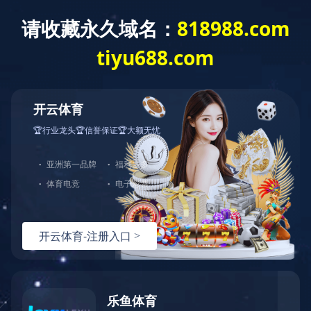
开云手机官方版登录入口
|
乐竞官网
|
九游·官方网站
|
开云网
页版·官方版在线
|
FH在线平台（中国）官网
|
完美官方网页版
|
安博在线登录官网
|
开云官方版网站登录入口
|
完美网页版页
面
|