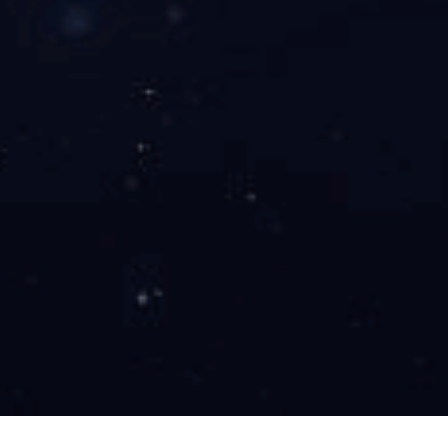
第
二十一
条
旗县级以上人民
大事件档案利用需求，简化优化档
用
快速响应机制，
利用现代信息
用，依法、
高效提供档案
利用服务
第二十二条
各级各类
档案馆
重特大事件
档案资源开发，强化数
典型案例库建设等
方
式，发挥档案
第二十三条
在重特大事件档
的，对直接负责的主管人员和其
的，依法追究刑事责任。
第二十四条
违反本办法规