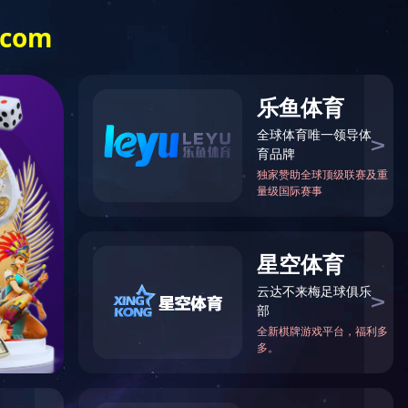
博在线登录官网
|
开云官方版网站登录入口
|
完美网页版页面
|