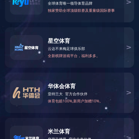
微信公众号
办件名称
客户端
12345热线
留言
开云手机官方版登录入口
|
乐竞官网
|
九游·官方网站
|
开云网页
TOP
版·官方版在线
|
FH在线平台（中国）官网
|
完美官方网页版
|
安
博在线登录官网
|
开云官方版网站登录入口
|
完美网页版页面
|
- 收起 -