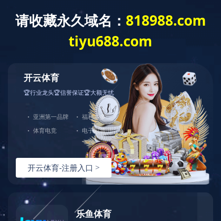
开云手机官方版登录入口
|
乐竞官网
|
九游·官方网站
|
开云网
页版·官方版在线
|
FH在线平台（中国）官网
|
完美官方网页版
|
安博在线登录官网
|
开云官方版网站登录入口
|
完美网页版页
面
|