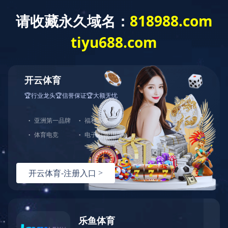
开云手机官方版登录入口
|
乐竞官网
|
九游·官方网站
|
开云网
页版·官方版在线
|
FH在线平台（中国）官网
|
完美官方网页版
|
安博在线登录官网
|
开云官方版网站登录入口
|
完美网页版页
面
|