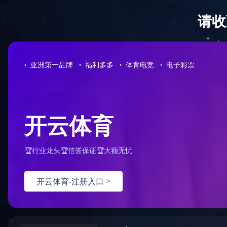
开云手机官方版登录入口
|
乐竞官网
|
九游·官方网站
|
开云网页